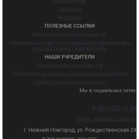
-Мероприятия
-Обучение
-
Контакты
ПОЛЕЗНЫЕ ССЫЛКИ
-
Министерство образования НО
-
Официальный сайт для размещения информации о
государственных учреждениях
НАШИ УЧРЕДИТЕЛИ
-Министерство культуры РФ
-Министерство культуры Нижегородской области
-Портал государственных услуг
Мы в социальных сетях:
8 (831) 433-03-89
rukop_nn@mail.52gov.ru
г. Нижний Новгород, ул. Рождественская 24
© ГАУК НО РУКОП, 2015—2023