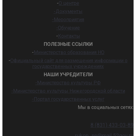
-
О центре
-Документы
-Мероприятия
-Обучение
-
Контакты
ПОЛЕЗНЫЕ ССЫЛКИ
-
Министерство образования НО
-
Официальный сайт для размещения информации о
государственных учреждениях
НАШИ УЧРЕДИТЕЛИ
-Министерство культуры РФ
-Министерство культуры Нижегородской области
-Портал государственных услуг
Мы в социальных сетях:
8 (831) 433-03-89
rukop_nn@mail.52gov.ru