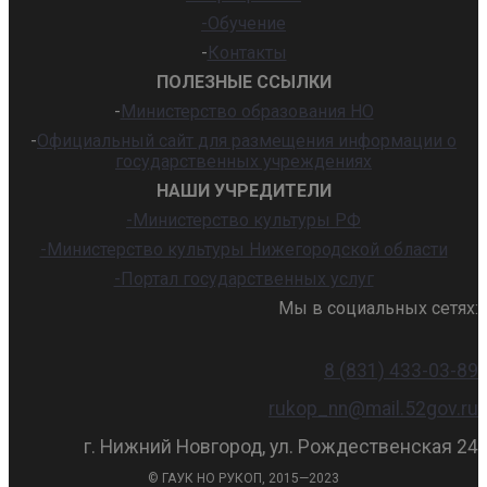
-Обучение
-
Контакты
ПОЛЕЗНЫЕ ССЫЛКИ
-
Министерство образования НО
-
Официальный сайт для размещения информации о
государственных учреждениях
НАШИ УЧРЕДИТЕЛИ
-Министерство культуры РФ
-Министерство культуры Нижегородской области
-Портал государственных услуг
Мы в социальных сетях:
8 (831) 433-03-89
rukop_nn@mail.52gov.ru
г. Нижний Новгород, ул. Рождественская 24
© ГАУК НО РУКОП, 2015—2023